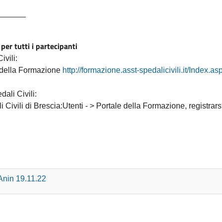
______
 per tutti i partecipanti
vili:
e della Formazione
http://formazione.asst-spedalicivili.it/Index.as
ali Civili:
ivili di Brescia:Utenti - > Portale della Formazione, registrars
nin 19.11.22