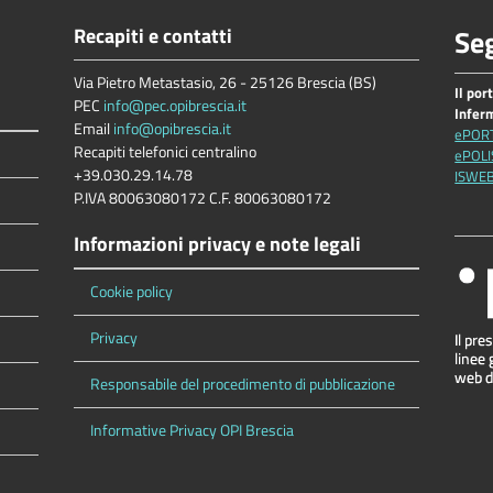
Recapiti e contatti
Seg
Via Pietro Metastasio, 26 - 25126 Brescia (BS)
Il por
PEC
info@pec.opibrescia.it
Inferm
Email
info@opibrescia.it
ePOR
Recapiti telefonici centralino
ePOLI
+39.030.29.14.78
ISWE
P.IVA 80063080172 C.F. 80063080172
Informazioni privacy e note legali
Cookie policy
Privacy
Responsabile del procedimento di pubblicazione
Informative Privacy OPI Brescia