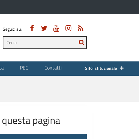
Seguici su:
testo
da
cercare
ta
PEC
Contatti
Spazio Associazioni
Sito Istituzionale
n questa pagina