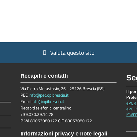
Valuta questo sito
Recapiti e contatti
Se
Via Pietro Metastasio, 26 - 25126 Brescia (BS)
Il por
PEC
info@pec.opibrescia.it
Profe
Email
info@opibrescia.it
ePOR
Recapiti telefonici centralino
ePOLI
+39.030.29.14.78
ISWE
P.IVA 80063080172 C.F. 80063080172
Informazioni privacy e note legali