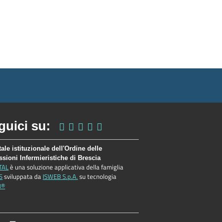
guici su:
tale istituzionale dell'Ordine delle
ssioni Infermieristiche di Brescia
TAL
è una soluzione applicativa della famiglia
S
sviluppata da
ISWEB S.p.A.
su tecnologia
B®