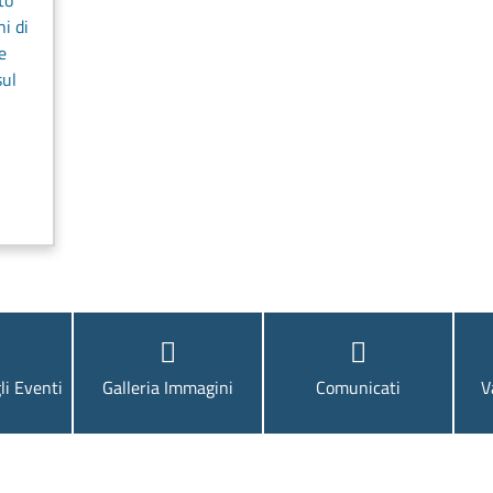
to
ni di
e
sul
li Eventi
Galleria Immagini
Comunicati
V